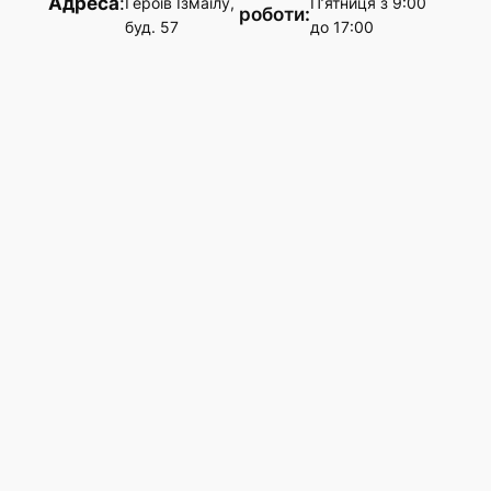
Адреса
:
Героїв Ізмаїлу,
П’ятниця з 9:00
роботи:
буд. 57
до 17:00