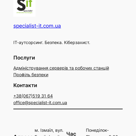
specialist-it.com.ua
ІТ-аутсорсинг. Безпека. Кіберзахист.
Послуги
Адміністрування серверів та робочих станцій
Профіль безпеки
Контакти
+38(067)519 31 64
office@specialist-it.com.ua
м. Ізмаїл, вул.
Понеділок-
Час